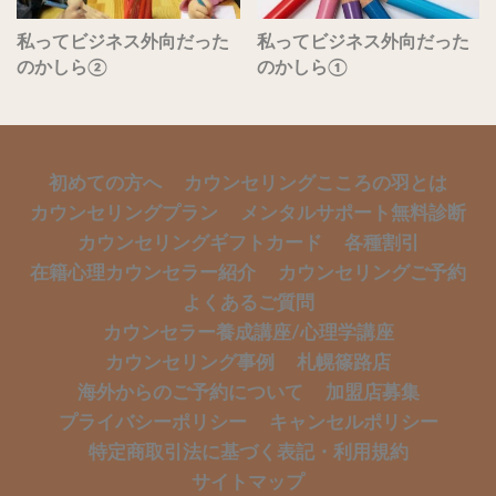
私ってビジネス外向だった
私ってビジネス外向だった
のかしら②
のかしら①
初めての方へ
カウンセリングこころの羽とは
カウンセリングプラン
メンタルサポート無料診断
カウンセリングギフトカード
各種割引
在籍心理カウンセラー紹介
カウンセリングご予約
よくあるご質問
カウンセラー養成講座/心理学講座
カウンセリング事例
札幌篠路店
海外からのご予約について
加盟店募集
プライバシーポリシー
キャンセルポリシー
特定商取引法に基づく表記・利用規約
サイトマップ