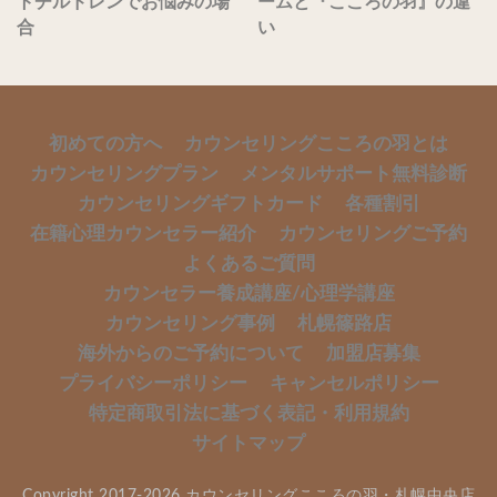
トチルドレンでお悩みの場
ームと『こころの羽』の違
合
い
初めての方へ
カウンセリングこころの羽とは
カウンセリングプラン
メンタルサポート無料診断
カウンセリングギフトカード
各種割引
在籍心理カウンセラー紹介
カウンセリングご予約
よくあるご質問
カウンセラー養成講座/心理学講座
カウンセリング事例
札幌篠路店
海外からのご予約について
加盟店募集
プライバシーポリシー
キャンセルポリシー
特定商取引法に基づく表記・利用規約
サイトマップ
Copyright 2017-2026 カウンセリングこころの羽・札幌中央店