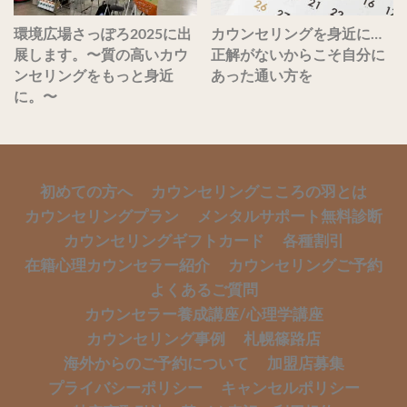
環境広場さっぽろ2025に出
カウンセリングを身近に…
展します。〜質の高いカウ
正解がないからこそ自分に
ンセリングをもっと身近
あった通い方を
に。〜
初めての方へ
カウンセリングこころの羽とは
カウンセリングプラン
メンタルサポート無料診断
カウンセリングギフトカード
各種割引
在籍心理カウンセラー紹介
カウンセリングご予約
よくあるご質問
カウンセラー養成講座/心理学講座
カウンセリング事例
札幌篠路店
海外からのご予約について
加盟店募集
プライバシーポリシー
キャンセルポリシー