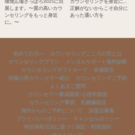
環境広場さっぽろ2025に出
カウンセリングを身近に…
展します。〜質の高いカウ
正解がないからこそ自分に
ンセリングをもっと身近
あった通い方を
に。〜
初めての方へ
カウンセリングこころの羽とは
カウンセリングプラン
メンタルサポート無料診断
カウンセリングギフトカード
各種割引
在籍心理カウンセラー紹介
カウンセリングご予約
よくあるご質問
カウンセラー養成講座/心理学講座
カウンセリング事例
札幌篠路店
海外からのご予約について
加盟店募集
プライバシーポリシー
キャンセルポリシー
特定商取引法に基づく表記・利用規約