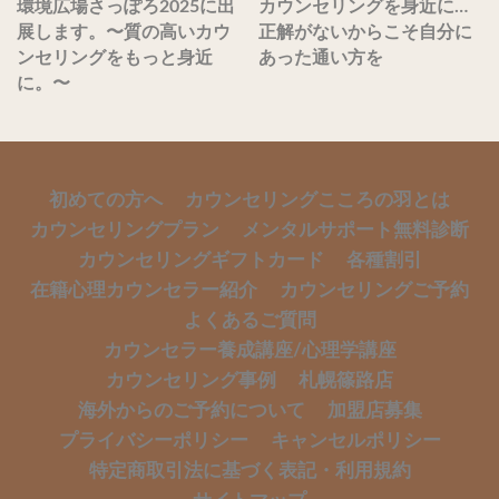
環境広場さっぽろ2025に出
カウンセリングを身近に…
展します。〜質の高いカウ
正解がないからこそ自分に
ンセリングをもっと身近
あった通い方を
に。〜
初めての方へ
カウンセリングこころの羽とは
カウンセリングプラン
メンタルサポート無料診断
カウンセリングギフトカード
各種割引
在籍心理カウンセラー紹介
カウンセリングご予約
よくあるご質問
カウンセラー養成講座/心理学講座
カウンセリング事例
札幌篠路店
海外からのご予約について
加盟店募集
プライバシーポリシー
キャンセルポリシー
特定商取引法に基づく表記・利用規約