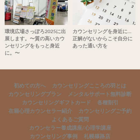
環境広場さっぽろ2025に出
カウンセリングを身近に…
展します。〜質の高いカウ
正解がないからこそ自分に
ンセリングをもっと身近
あった通い方を
に。〜
初めての方へ
カウンセリングこころの羽とは
カウンセリングプラン
メンタルサポート無料診断
カウンセリングギフトカード
各種割引
在籍心理カウンセラー紹介
カウンセリングご予約
よくあるご質問
カウンセラー養成講座/心理学講座
カウンセリング事例
札幌篠路店